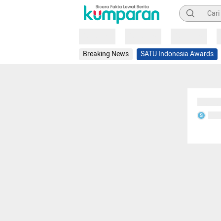
Pencarian
Loading
Loading
Loading
Breaking News
SATU Indonesia Awards
Sedang
Seda
S