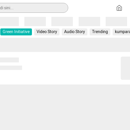
Loading
Loading
Loading
Loading
Loading
Green Initiative
Video Story
Audio Story
Trending
kumpar
 memuat...
ng memuat...