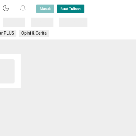
Masuk
Buat Tulisan
Loading
Loading
Lainnya
anPLUS
Opini & Cerita