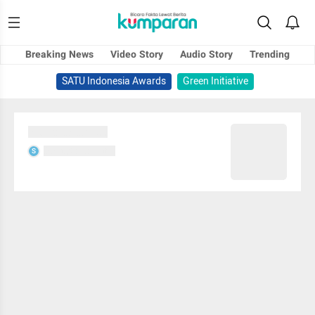
Breaking News
Video Story
Audio Story
Trending
SATU Indonesia Awards
Green Initiative
Sedang memuat...
Sedang memuat...
S