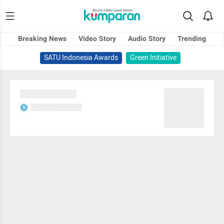
Breaking News
Video Story
Audio Story
Trending
SATU Indonesia Awards
Green Initiative
Sedang memuat...
Sedang memuat...
S