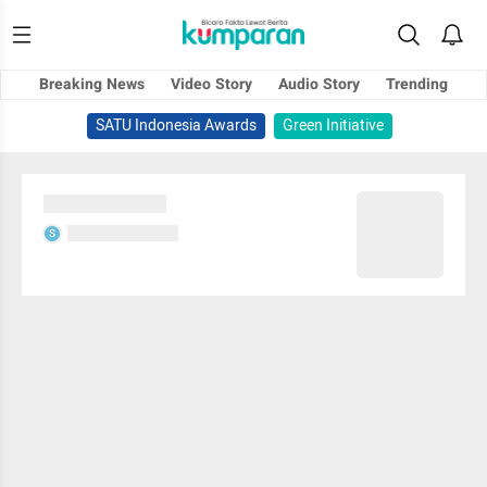
Breaking News
Video Story
Audio Story
Trending
SATU Indonesia Awards
Green Initiative
Sedang memuat...
Sedang memuat...
S