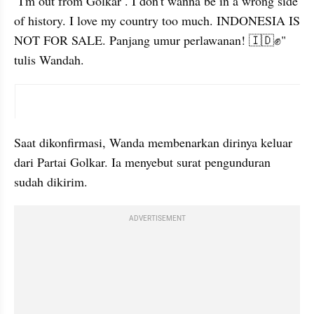
"I'm out from Golkar . I don't wanna be in a wrong side 
of history. I love my country too much. INDONESIA IS 
NOT FOR SALE. Panjang umur perlawanan! 🇮🇩✊" 
tulis Wandah.
instagram embed
Saat dikonfirmasi, Wanda membenarkan dirinya keluar 
dari Partai Golkar. Ia menyebut surat pengunduran 
sudah dikirim.
ADVERTISEMENT