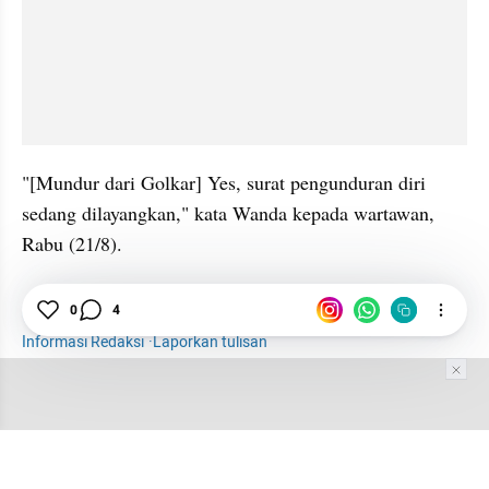
"[Mundur dari Golkar] Yes, surat pengunduran diri 
sedang dilayangkan," kata Wanda kepada wartawan, 
Rabu (21/8).
Hiburan
Selebriti
Wanda Hamidah
Demo
0
4
Informasi Redaksi
·
Laporkan tulisan
Tim Editor
Editor Section