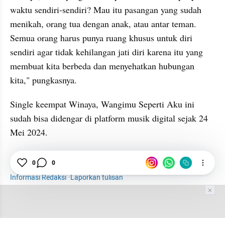
waktu sendiri-sendiri? Mau itu pasangan yang sudah 
menikah, orang tua dengan anak, atau antar teman. 
Semua orang harus punya ruang khusus untuk diri 
sendiri agar tidak kehilangan jati diri karena itu yang 
membuat kita berbeda dan menyehatkan hubungan 
kita," pungkasnya. 
Single keempat Winaya, Wangimu Seperti Aku ini 
sudah bisa didengar di platform musik digital sejak 24 
Mei 2024.
Hiburan
0
0
Selebriti
Winaya Satasya
Solois
Informasi Redaksi
·
Laporkan tulisan
Tim Editor
Editor Section