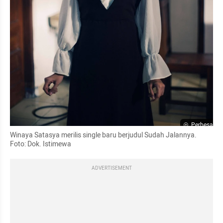
Perbesar
Winaya Satasya merilis single baru berjudul Sudah Jalannya.  
Foto: Dok. Istimewa
ADVERTISEMENT