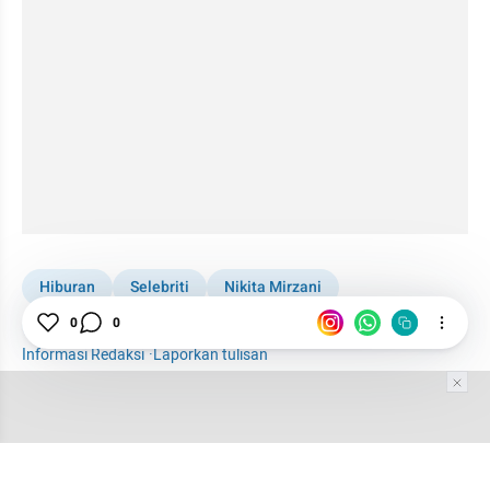
Hiburan
Selebriti
Nikita Mirzani
0
0
Nikita Mirzani Terjerat UU ITE
UU ITE
Informasi Redaksi
·
Laporkan tulisan
Tim Editor
Editor Section