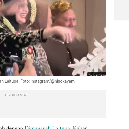
Perbesar
ah Laitupa. Foto: Instagram/@ninokayam
ADVERTISEMENT
ah dengan 
Dimansyah Laitupa
. Kabar 