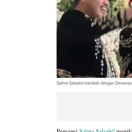
Salma Salsabil menikah dengan Dimansy
Penyanyi 
Salma Salsabil
 menik