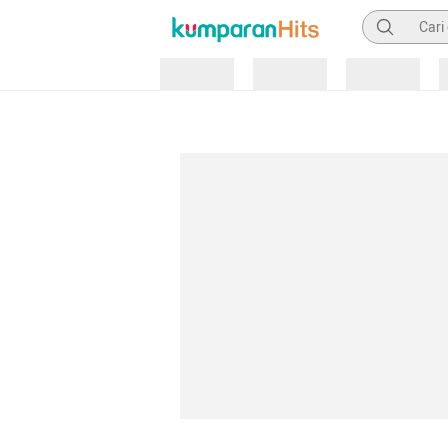
Pencarian
Loading
Loading
Loading