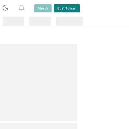
Masuk
Buat Tulisan
Loading
Loading
Lainnya