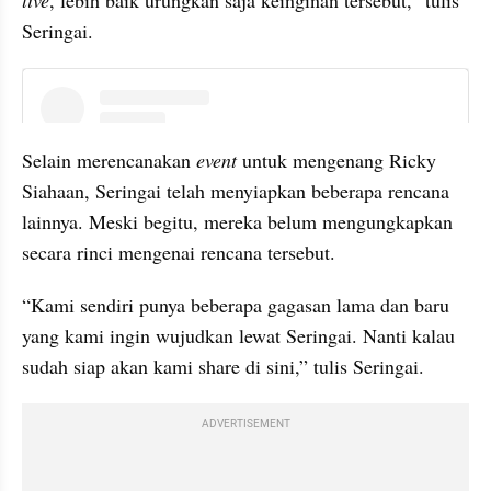
live
, lebih baik urungkan saja keinginan tersebut,” tulis 
Seringai.
instagram embed
Selain merencanakan 
event 
untuk mengenang Ricky 
Siahaan, Seringai telah menyiapkan beberapa rencana 
lainnya. Meski begitu, mereka belum mengungkapkan 
secara rinci mengenai rencana tersebut.
“Kami sendiri punya beberapa gagasan lama dan baru 
yang kami ingin wujudkan lewat Seringai. Nanti kalau 
sudah siap akan kami share di sini,” tulis Seringai.
ADVERTISEMENT