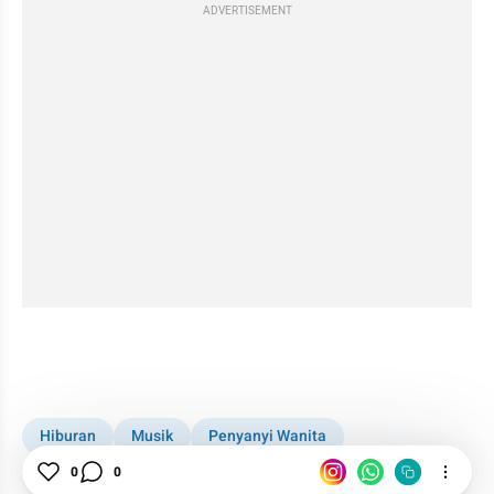
ADVERTISEMENT
embed from external kumpara
Hiburan
Musik
Penyanyi Wanita
Monita Tahalea
0
0