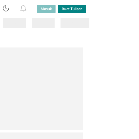
Masuk
Buat Tulisan
Loading
Loading
Lainnya