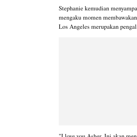
Stephanie kemudian menyampaik
mengaku momen membawakan lag
Los Angeles merupakan pengala
"I love you Asher. Ini akan men