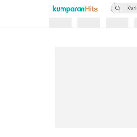
Pencarian
Loading
Loading
Loading