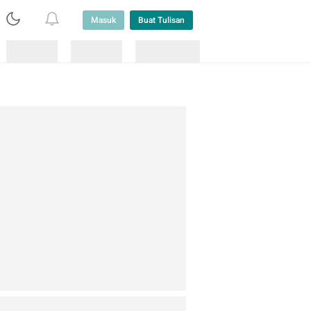
Masuk
Buat Tulisan
Loading
Loading
Lainnya