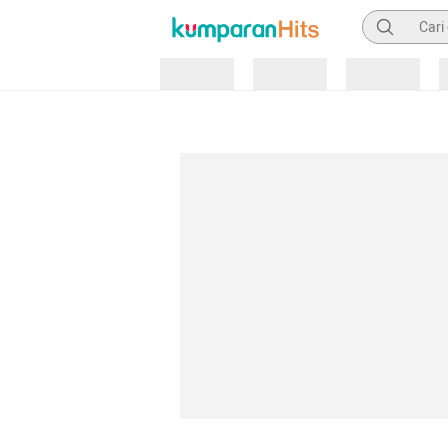
Pencarian
Loading
Loading
Loading