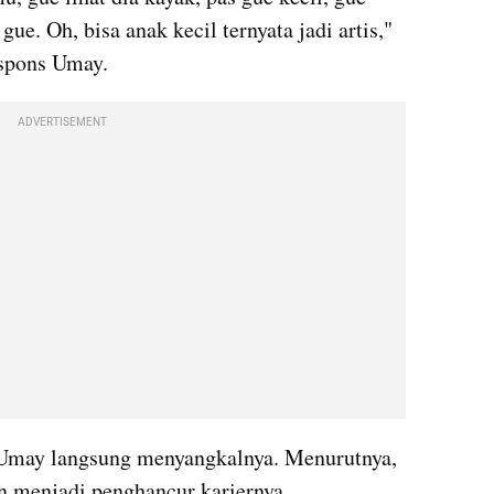
 gue. Oh, bisa anak kecil ternyata jadi artis," 
espons Umay.
ADVERTISEMENT
Umay langsung menyangkalnya. Menurutnya, 
an menjadi penghancur kariernya.