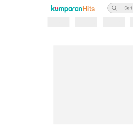
Pencarian
Loading
Loading
Loading