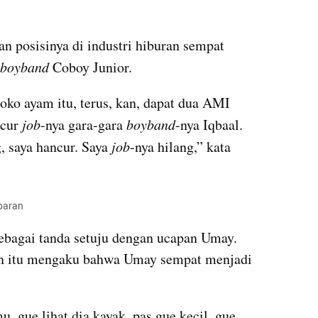
n posisinya di industri hiburan sempat 
boyband 
Coboy Junior.
oko ayam itu, terus, kan, dapat dua AMI 
cur 
job
-nya gara-gara 
boyband
-nya Iqbaal. 
 saya hancur. Saya 
job
-nya hilang,” kata 
paran
bagai tanda setuju dengan ucapan Umay. 
un itu mengaku bahwa Umay sempat menjadi 
, gue lihat dia kayak, pas gue kecil, gue 