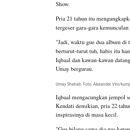
Show.
Pria 21 tahun itu mengungkapka
tergeser gara-gara kemunculan 
"Jadi, waktu gue dua album di t
berturut-turut tuh, habis itu han
Iqbaal dan kawan-kawan datang,
Umay bergurau.
Umay Shahab. Foto: Alexander Vito/kum
Iqbaal mengacungkan jempol se
Kendati demikian, pria 22 tah
inspirasinya di masa kecil.
"Gue bilang sama dia pas ketemu