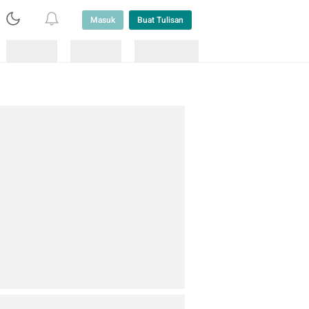
Masuk
Buat Tulisan
Loading
Loading
Lainnya