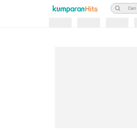
Pencarian
Loading
Loading
Loading