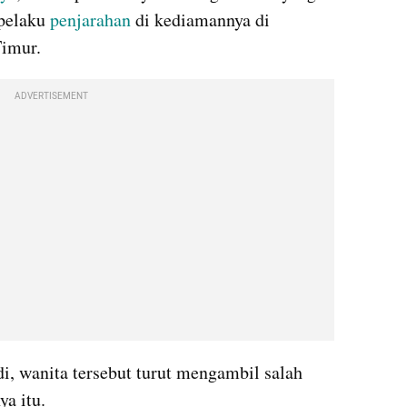
pelaku 
penjarahan 
di kediamannya di 
Timur.
ADVERTISEMENT
di, wanita tersebut turut mengambil salah 
ya itu.