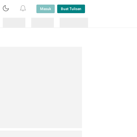
Masuk
Buat Tulisan
Loading
Loading
Lainnya