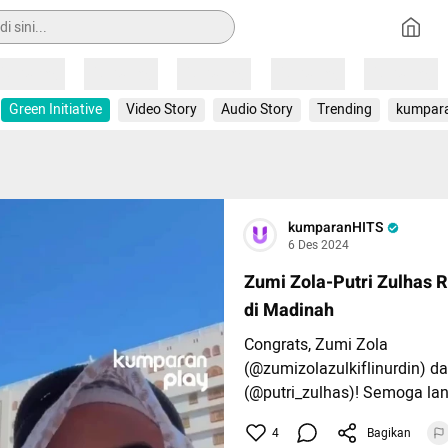
Loading
Loading
Loading
Loading
Loading
Green Initiative
Video Story
Audio Story
Trending
kumpar
kumparanHITS
6 Des 2024
Zumi Zola-Putri Zulhas 
di Madinah
Congrats, Zumi Zola
(@zumizolazulkiflinurdin) da
(@putri_zulhas)! Semoga la
senantiasa bahagia.
4
Bagikan