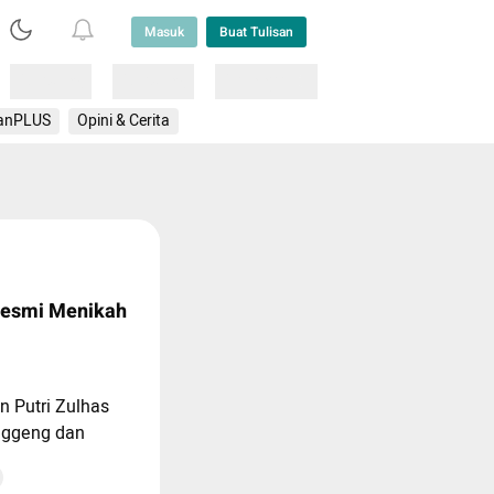
Masuk
Buat Tulisan
Loading
Loading
Lainnya
anPLUS
Opini & Cerita
Resmi Menikah
n Putri Zulhas
nggeng dan