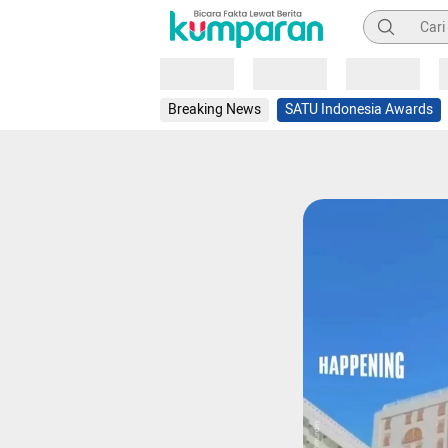
Pencarian
Loading
Loading
Loading
Breaking News
SATU Indonesia Awards