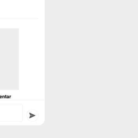
lkiflinurdin
entar