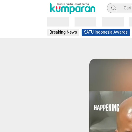
Pencarian
Loading
Loading
Loading
Breaking News
SATU Indonesia Awards