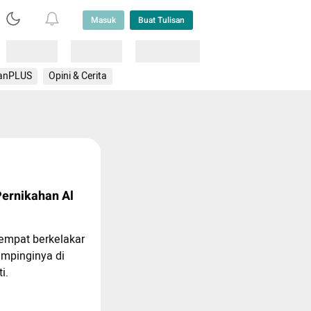
Masuk
Buat Tulisan
Loading
Loading
Lainnya
anPLUS
Opini & Cerita
ernikahan Al
empat berkelakar
mpinginya di
i.
 😆