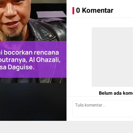
0 Komentar
Aset: kumparan
Belum ada kom
Tulis Komentar