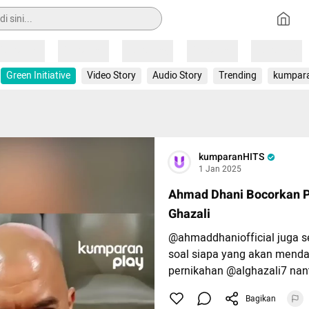
Loading
Loading
Loading
Loading
Loading
Green Initiative
Video Story
Audio Story
Trending
kumpar
kumparanHITS
1 Jan 2025
Ahmad Dhani Bocorkan P
Ghazali
@ahmaddhaniofficial juga s
soal siapa yang akan menda
pernikahan @alghazali7 nant
Bagikan
Simak video di atas ya, Gais!