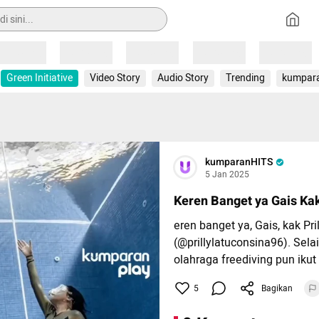
Loading
Loading
Loading
Loading
Loading
Green Initiative
Video Story
Audio Story
Trending
kumpar
kumparanHITS
5 Jan 2025
Keren Banget ya Gais Kak
eren banget ya, Gais, kak Pril
(@prillylatuconsina96). Selai
olahraga freediving pun ikut
5
Bagikan
Aset: Instagram @prillylatu