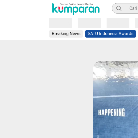
Pencarian
Loading
Loading
Loading
Breaking News
SATU Indonesia Awards