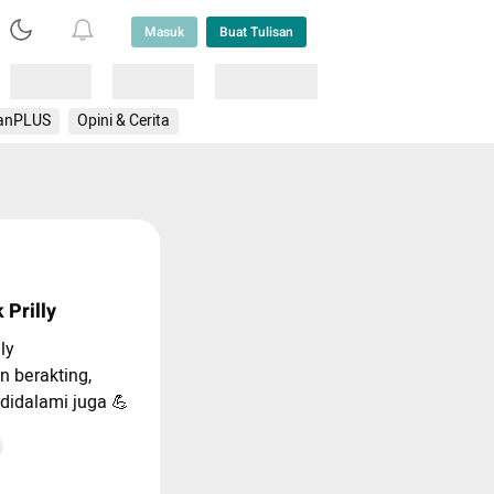
Masuk
Buat Tulisan
Loading
Loading
Lainnya
anPLUS
Opini & Cerita
 Prilly
ly
n berakting,
 didalami juga 💪
consina96