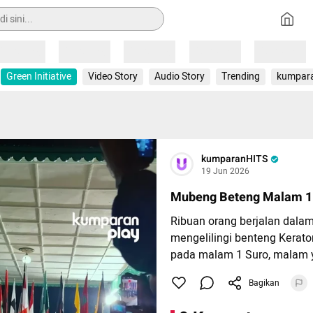
Loading
Loading
Loading
Loading
Loading
Green Initiative
Video Story
Audio Story
Trending
kumpar
kumparanHITS
19 Jun 2026
Mubeng Beteng Malam 1
Ribuan orang berjalan dala
mengelilingi benteng Kerat
pada malam 1 Suro, malam
pergantian Tahun Baru Jawa
Bagikan
Tradisi yang dikenal sebag