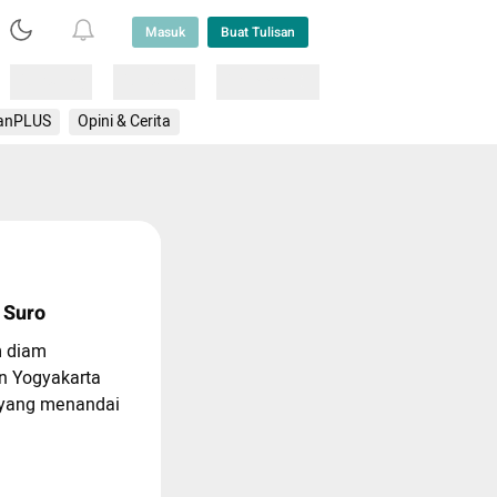
Masuk
Buat Tulisan
Loading
Loading
Lainnya
anPLUS
Opini & Cerita
 Suro
m diam
on Yogyakarta
 yang menandai
.
ai Mubeng Beteng