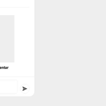
Hajad Kawula
si oleh kawula
aguyuban Abdi
a Hadiningrat
rhadap Keraton
ebudayaan.
erjalanan dari
n Alun-alun
 sunyi, tradisi ini
ng,
entar
nyambut harapan
ang. Tanpa sorak-
eriah, Mubeng
atu tradisi yang
n oleh masyarakat