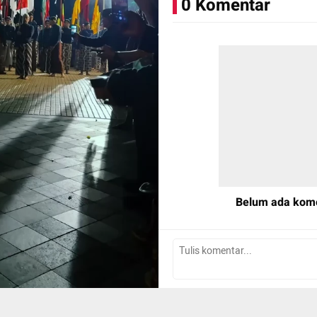
0 Komentar
ini merupakan bagian dari 
Dalem, agenda yang diinisia
atau masyarakat bersama P
Dalem Karaton Ngayogyakart
sebagai bentuk dukungan te
Yogyakarta sebagai pusat k
Tahun ini, peserta memulai p
Bangsal Pancaniti di kawasa
Utara.
Di balik langkah-langkah yang
menjadi ruang untuk merenu
Belum ada kom
memanjatkan doa, serta me
baru di tahun yang akan dat
Tulis Komentar
sorai dan tanpa perayaan m
Beteng tetap menjadi salah s
terus dijaga dan dilestarika
Yogyakarta.