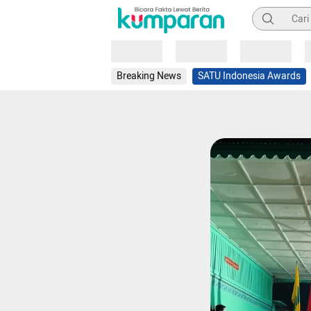
Pencarian
Loading
Loading
Loading
Breaking News
SATU Indonesia Awards