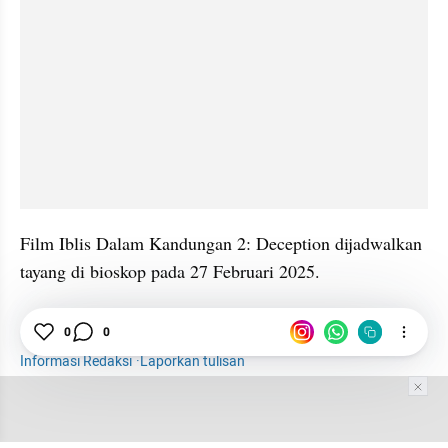
Film Iblis Dalam Kandungan 2: Deception dijadwalkan 
tayang di bioskop pada 27 Februari 2025.
Hiburan
0
0
Selebriti
Widi 'Be3'
Film
Informasi Redaksi
·
Laporkan tulisan
Tim Editor
Editor Section