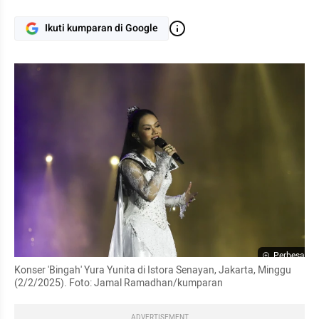
Ikuti kumparan di Google
Perbesar
Konser 'Bingah' Yura Yunita di Istora Senayan, Jakarta, Minggu 
(2/2/2025). Foto: Jamal Ramadhan/kumparan
ADVERTISEMENT