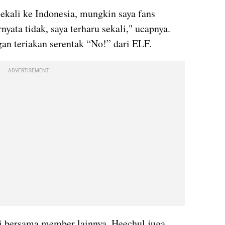
sekali ke Indonesia, mungkin saya fans 
nyata tidak, saya terharu sekali," ucapnya. 
gan teriakan serentak “No!” dari ELF.
ADVERTISEMENT
i bersama member lainnya, Heechul juga 