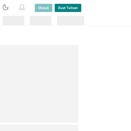
Masuk
Buat Tulisan
Loading
Loading
Lainnya