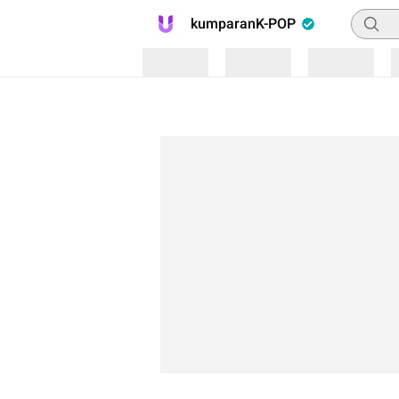
Pencar
kumparanK-POP
Loading
Loading
Loading