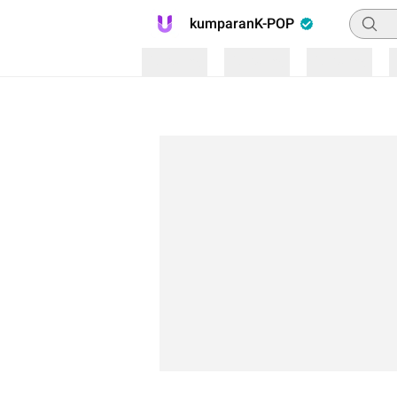
Pencar
kumparanK-POP
Loading
Loading
Loading