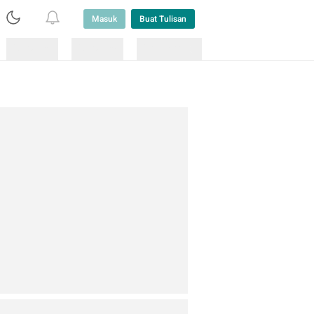
Masuk
Buat Tulisan
Loading
Loading
Lainnya