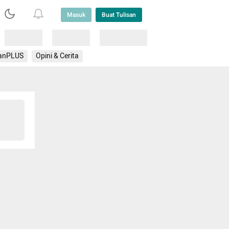
Masuk
Buat Tulisan
Loading
Loading
Lainnya
anPLUS
Opini & Cerita