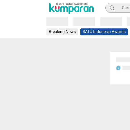
Pencarian
Loading
Loading
Loading
Breaking News
SATU Indonesia Awards
Sedang
Seda
S