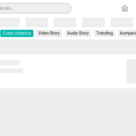
Loading
Loading
Loading
Loading
Loading
Green Initiative
Video Story
Audio Story
Trending
kumpar
 memuat...
ng memuat...