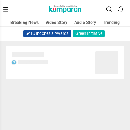
Breaking News
Video Story
Audio Story
Trending
SATU Indonesia Awards
Green Initiative
Sedang memuat...
Sedang memuat...
S