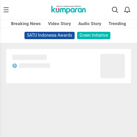
Breaking News
Video Story
Audio Story
Trending
SATU Indonesia Awards
Green Initiative
Sedang memuat...
Sedang memuat...
S