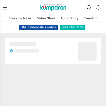
Breaking News
Video Story
Audio Story
Trending
SATU Indonesia Awards
Green Initiative
Sedang memuat...
Sedang memuat...
S