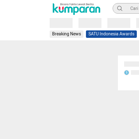
Pencarian
Loading
Loading
Loading
Breaking News
SATU Indonesia Awards
Sedang
Seda
S