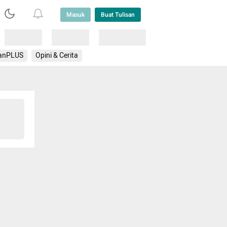
Masuk
Buat Tulisan
Loading
Loading
Lainnya
anPLUS
Opini & Cerita