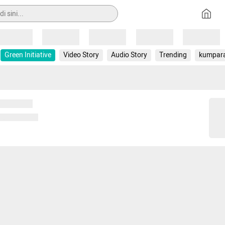
Loading
Loading
Loading
Loading
Loading
Green Initiative
Video Story
Audio Story
Trending
kumpar
 memuat...
ng memuat...