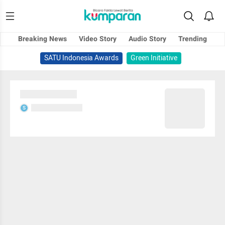
Breaking News
Video Story
Audio Story
Trending
SATU Indonesia Awards
Green Initiative
Sedang memuat...
Sedang memuat...
S