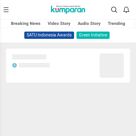
Breaking News
Video Story
Audio Story
Trending
SATU Indonesia Awards
Green Initiative
Sedang memuat...
Sedang memuat...
S