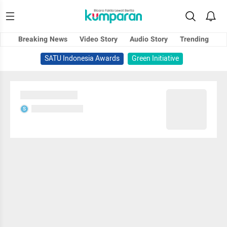
Breaking News
Video Story
Audio Story
Trending
SATU Indonesia Awards
Green Initiative
Sedang memuat...
Sedang memuat...
S