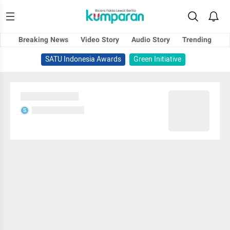
Breaking News
Video Story
Audio Story
Trending
SATU Indonesia Awards
Green Initiative
Sedang memuat...
Sedang memuat...
S