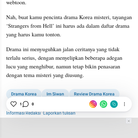
webtoon.
Nah, buat kamu pencinta drama Korea misteri, tayangan 
‘Strangers from Hell’ ini harus ada dalam daftar drama 
yang harus kamu tonton. 
Drama ini menyuguhkan jalan ceritanya yang tidak 
terlalu serius, dengan menyelipkan beberapa adegan 
lucu yang menghibur, namun tetap bikin penasaran 
dengan tema misteri yang diusung.
Drama Korea
Im Siwan
Review Drama Korea
K-Pop
Hallyu
1
0
Informasi Redaksi
·
Laporkan tulisan
Tim Editor
Editor Section