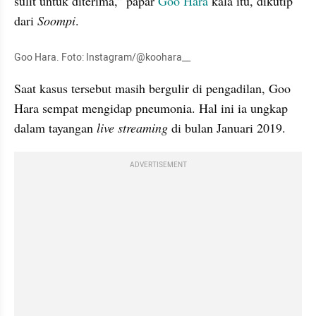
sulit untuk diterima,” papar 
Goo Hara
 kala itu, dikutip 
dari 
Soompi
.
Goo Hara. Foto: Instagram/@koohara__
Saat kasus tersebut masih bergulir di pengadilan, Goo 
Hara sempat mengidap pneumonia. Hal ini ia ungkap 
dalam tayangan 
live streaming
 di bulan Januari 2019.
ADVERTISEMENT