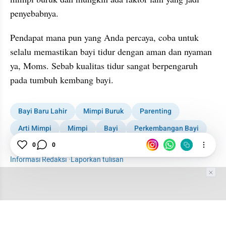
penyebabnya. 
Pendapat mana pun yang Anda percaya, coba untuk 
selalu memastikan bayi tidur dengan aman dan nyaman 
ya, Moms. Sebab kualitas tidur sangat berpengaruh 
pada tumbuh kembang bayi.
Bayi Baru Lahir
Mimpi Buruk
Parenting
Arti Mimpi
Mimpi
Bayi
Perkembangan Bayi
0
0
MOMS
Kesehatan Bayi
Informasi Redaksi
·
Laporkan tulisan
Tim Editor
Editor Section