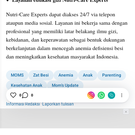
Nutri-Care Experts dapat diakses 24/7 via telepon 
ataupun media sosial. Layanan ini bekerja sama dengan 
profesional yang memiliki latar belakang ilmu gizi, 
kebidanan, dan keperawatan sebagai bentuk dukungan 
berkelanjutan dalam mencegah anemia defisiensi besi 
dan meningkatkan kesehatan masyarakat Indonesia.
MOMS
Zat Besi
Anemia
Anak
Parenting
Kesehatan Anak
Mom's Update
0
0
Tumbuh Kembang Anak
Informasi Redaksi
·
Laporkan tulisan
Tim Editor
Editor Section