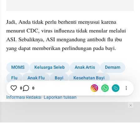
Jadi, Anda tidak perlu berhenti menyusui karena 
menurut CDC, virus influenza tidak menular melalui 
ASI. Sebaliknya, ASI mengandung antibodi flu ibu 
yang dapat memberikan perlindungan pada bayi.
MOMS
Keluarga Seleb
Anak Artis
Demam
Flu
Anak Flu
Bayi
Kesehatan Bayi
Felicya Angelista
Caesar Hito
Cerita
0
0
Informasi Redaksi
·
Laporkan tulisan
Tim Editor
Editor Section