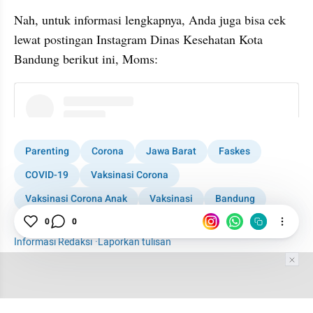
Nah, untuk informasi lengkapnya, Anda juga bisa cek 
lewat postingan Instagram Dinas Kesehatan Kota 
Bandung berikut ini, Moms:
instagram embed
Parenting
Corona
Jawa Barat
Faskes
COVID-19
Vaksinasi Corona
Vaksinasi Corona Anak
Vaksinasi
Bandung
0
0
MOMS
Tempat Vaksin
Informasi Redaksi
·
Laporkan tulisan
Tim Editor
Editor Section