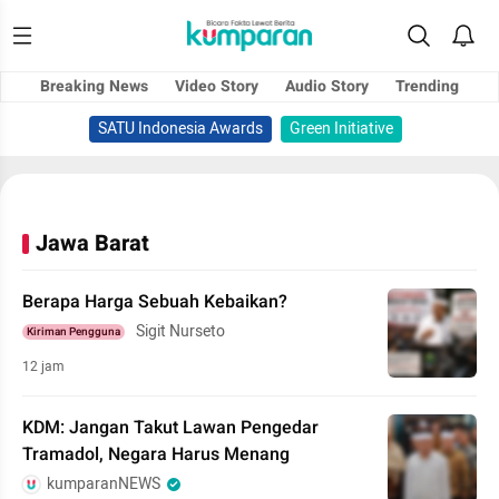
Breaking News
Video Story
Audio Story
Trending
SATU Indonesia Awards
Green Initiative
Jawa Barat
Berapa Harga Sebuah Kebaikan?
Sigit Nurseto
Kiriman Pengguna
12 jam
KDM: Jangan Takut Lawan Pengedar
Tramadol, Negara Harus Menang
kumparanNEWS