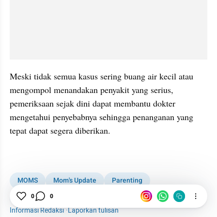
Meski tidak semua kasus sering buang air kecil atau 
mengompol menandakan penyakit yang serius, 
pemeriksaan sejak dini dapat membantu dokter 
mengetahui penyebabnya sehingga penanganan yang 
tepat dapat segera diberikan.
kumparan post embed
MOMS
Mom's Update
Parenting
0
0
Buang Air Kecil
Toilet
Informasi Redaksi
·
Laporkan tulisan