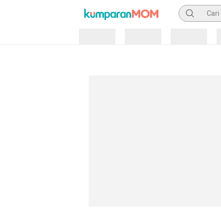
Pencarian
Loading
Loading
Loading