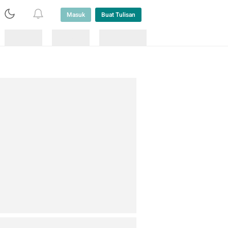
Masuk
Buat Tulisan
Loading
Loading
Lainnya