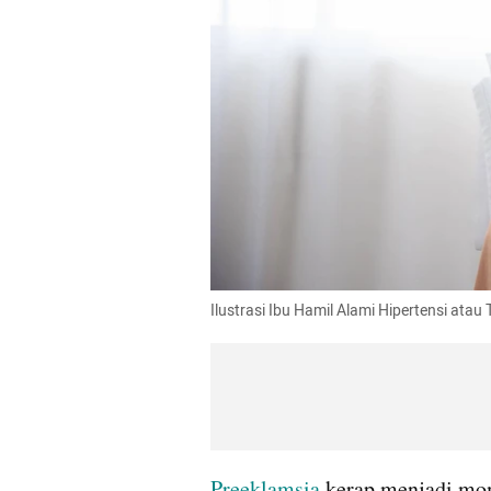
Ilustrasi Ibu Hamil Alami Hipertensi ata
Preeklamsia 
kerap menjadi mo