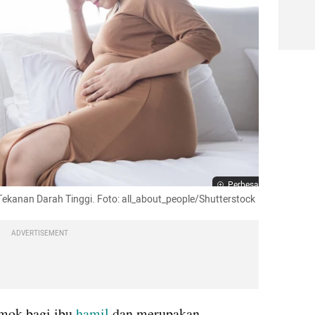
Perbesar
u Tekanan Darah Tinggi. Foto: all_about_people/Shutterstock
ADVERTISEMENT
mok bagi ibu 
hamil 
dan merupakan 