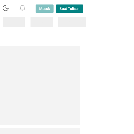
Masuk
Buat Tulisan
Loading
Loading
Lainnya