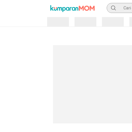
Pencarian
Loading
Loading
Loading