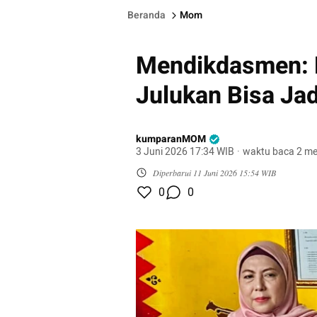
Beranda
Mom
Mendikdasmen: 
Julukan Bisa Jadi
kumparanMOM
3 Juni 2026 17:34 WIB
·
waktu baca 2 me
Diperbarui
11 Juni 2026 15:54 WIB
0
0