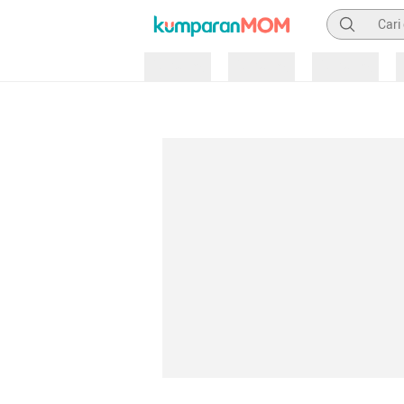
Pencarian
Loading
Loading
Loading