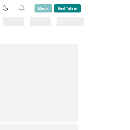
Masuk
Buat Tulisan
Loading
Loading
Lainnya