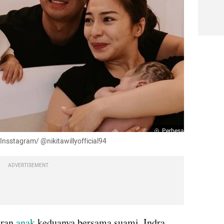
Perbesar
 Insstagram/ @nikitawillyofficial94
ADVERTISEMENT
ran 
anak 
keduanya bersama suami, Indra 