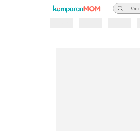
Pencarian
Loading
Loading
Loading