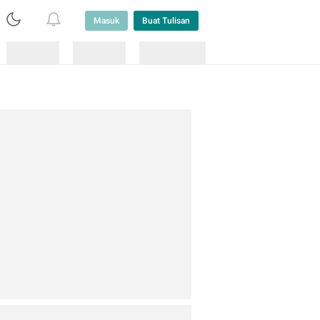
Masuk
Buat Tulisan
Loading
Loading
Lainnya