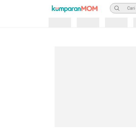
Pencarian
Loading
Loading
Loading