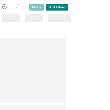
Masuk
Buat Tulisan
Loading
Loading
Lainnya