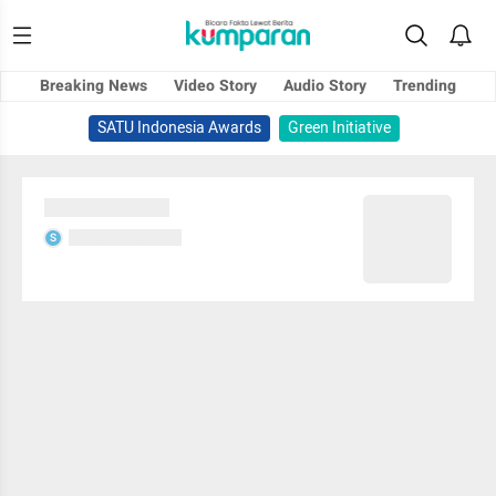
Breaking News
Video Story
Audio Story
Trending
SATU Indonesia Awards
Green Initiative
Sedang memuat...
Sedang memuat...
S