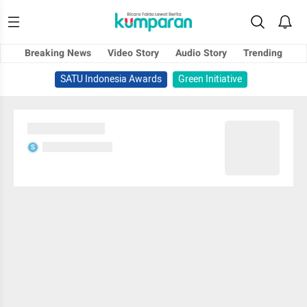
Breaking News
Video Story
Audio Story
Trending
SATU Indonesia Awards
Green Initiative
Sedang memuat...
Sedang memuat...
S