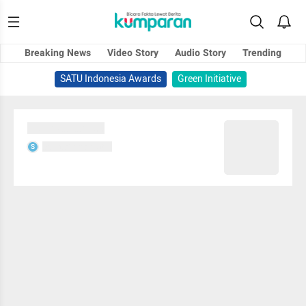
Breaking News
Video Story
Audio Story
Trending
SATU Indonesia Awards
Green Initiative
Sedang memuat...
Sedang memuat...
S