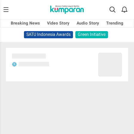
Breaking News
Video Story
Audio Story
Trending
SATU Indonesia Awards
Green Initiative
Sedang memuat...
Sedang memuat...
S