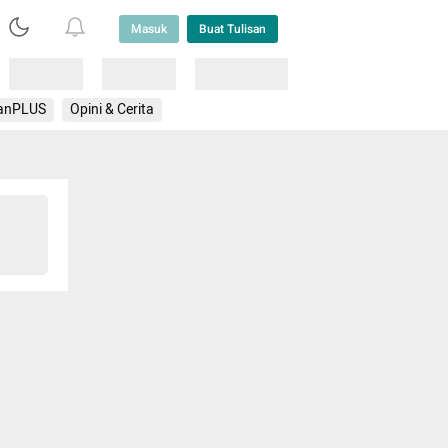
Masuk
Buat Tulisan
Loading
Loading
Lainnya
anPLUS
Opini & Cerita