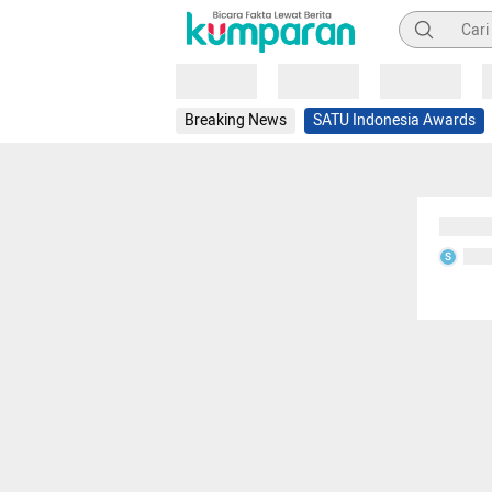
Pencarian
Loading
Loading
Loading
Breaking News
SATU Indonesia Awards
Sedang
Seda
S