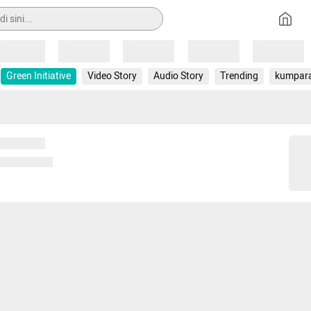
Loading
Loading
Loading
Loading
Loading
Green Initiative
Video Story
Audio Story
Trending
kumpar
 memuat...
ng memuat...