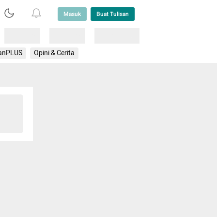
Masuk
Buat Tulisan
Loading
Loading
Lainnya
anPLUS
Opini & Cerita