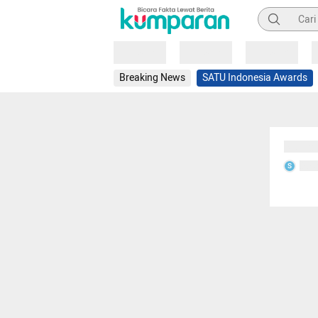
Pencarian
Loading
Loading
Loading
Breaking News
SATU Indonesia Awards
Sedang
Seda
S