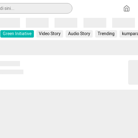
Loading
Loading
Loading
Loading
Loading
Green Initiative
Video Story
Audio Story
Trending
kumpar
 memuat...
ng memuat...